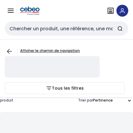
Passer à la
Passer
navigation
au
contenu
Entrée de recherche
Afficher le chemin de navigation
Tous les filtres
produit
Trier par