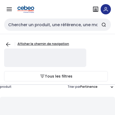
Passer à la
Passer
navigation
au
contenu
Entrée de recherche
Afficher le chemin de navigation
Tous les filtres
produit
Trier par