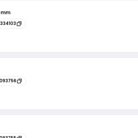
19 mm
334103
093756