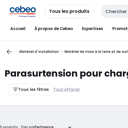
Passer à la
Passer
navigation
au
Tous les produits
Entrée de re
contenu
Accueil
À propos de Cebeo
Expertises
Promot
Matériel d' installation
Matériel de mise à la terre et de su
Parasurtension pour charg
Tous les filtres
Tout effacer
5 produits
Trier par