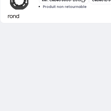
Réf. Cebeo
8800-2015
Cebeo ID
8
Produit non retournable