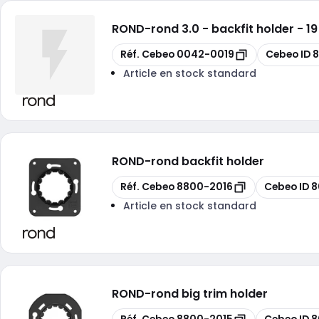
ROND
-
rond 3.0 - backfit holder - 
Copier
Copier
Réf. Cebeo
0042-0019
Cebeo ID
8
Article en stock standard
ROND
-
rond backfit holder
Copier
Copier
Réf. Cebeo
8800-2016
Cebeo ID
8
Article en stock standard
ROND
-
rond big trim holder
Copier
Copier