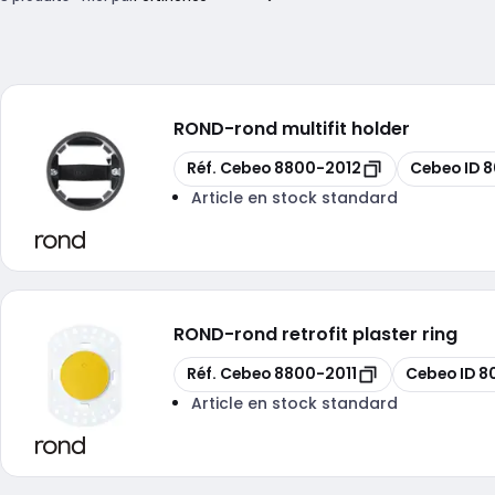
ROND
-
rond multifit holder
Copier
Copier
Réf. Cebeo
8800-2012
Cebeo ID
8
Article en stock standard
ROND
-
rond retrofit plaster ring
Copier
Copier
Réf. Cebeo
8800-2011
Cebeo ID
8
Article en stock standard