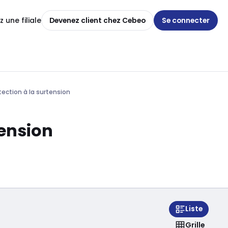
 une filiale
Devenez client chez Cebeo
Se connecter
ection à la surtension
tension
Liste
Grille