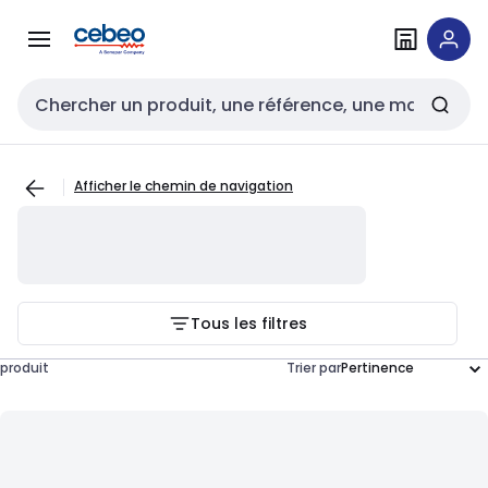
Passer à la
Passer
navigation
au
contenu
Entrée de recherche
Afficher le chemin de navigation
Tous les filtres
produit
Trier par