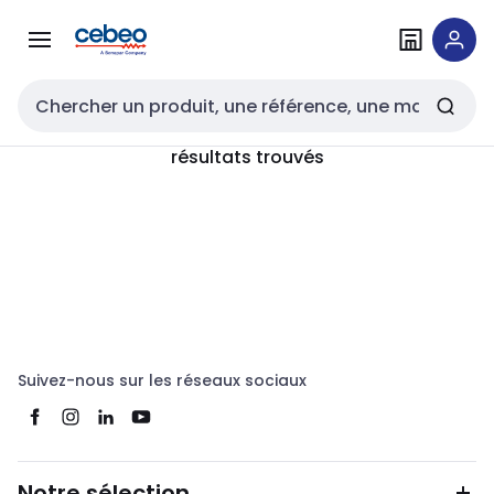
Passer à la
Passer
navigation
au
contenu
Entrée de recherche
résultats trouvés
Suivez-nous sur les réseaux sociaux
Notre sélection