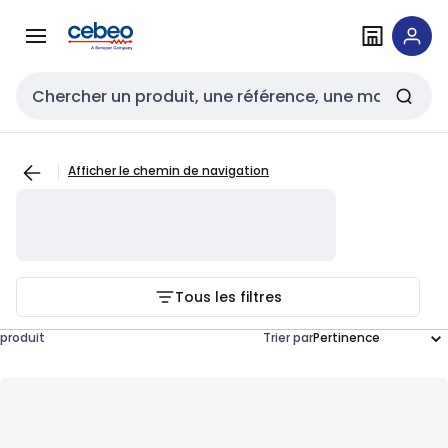
Passer à la
Passer
navigation
au
contenu
Entrée de recherche
Afficher le chemin de navigation
Tous les filtres
produit
Trier par