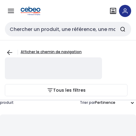
Passer à la
Passer
navigation
au
contenu
Entrée de recherche
Afficher le chemin de navigation
Tous les filtres
produit
Trier par