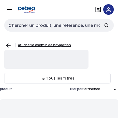
Passer à la
Passer
navigation
au
contenu
Entrée de recherche
Afficher le chemin de navigation
Tous les filtres
produit
Trier par