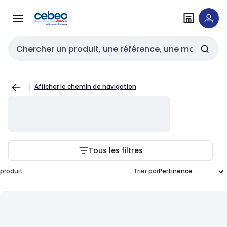
Passer à la
Passer
navigation
au
contenu
Entrée de recherche
Afficher le chemin de navigation
Tous les filtres
produit
Trier par