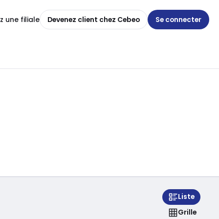
 une filiale
Devenez client chez Cebeo
Se connecter
Liste
Grille