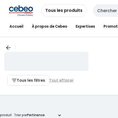
Passer à la
Passer
navigation
au
Tous les produits
Entrée de re
contenu
Accueil
À propos de Cebeo
Expertises
Promot
Tous les filtres
Tout effacer
produit
Trier par