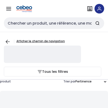
Passer à la
Passer
navigation
au
contenu
Entrée de recherche
Afficher le chemin de navigation
Tous les filtres
produit
Trier par