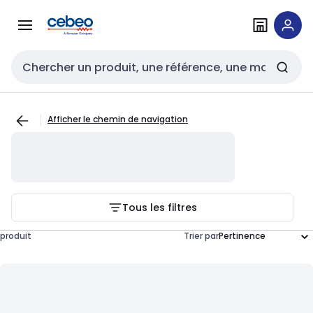
Passer à la
Passer
navigation
au
contenu
Entrée de recherche
Afficher le chemin de navigation
Tous les filtres
produit
Trier par