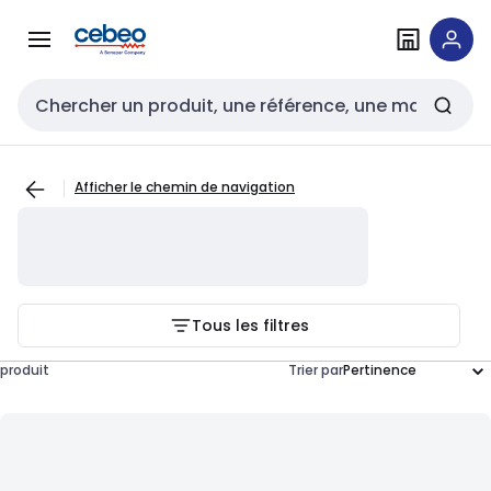
Passer à la
Passer
navigation
au
contenu
Entrée de recherche
Afficher le chemin de navigation
Tous les filtres
produit
Trier par