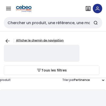
Passer à la
Passer
navigation
au
contenu
Entrée de recherche
Afficher le chemin de navigation
Tous les filtres
produit
Trier par