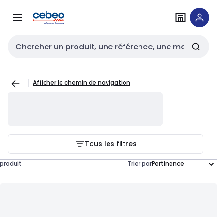
Passer à la
Passer
navigation
au
contenu
Entrée de recherche
Afficher le chemin de navigation
Tous les filtres
produit
Trier par