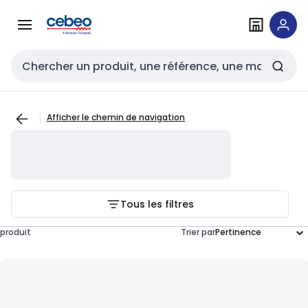
Passer à la
Passer
navigation
au
contenu
Entrée de recherche
Afficher le chemin de navigation
Tous les filtres
produit
Trier par