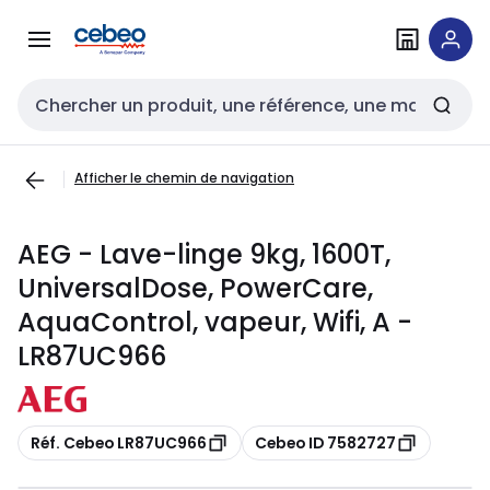
Passer à la
Passer
navigation
au
contenu
Entrée de recherche
Afficher le chemin de navigation
AEG - Lave-linge 9kg, 1600T,
UniversalDose, PowerCare,
AquaControl, vapeur, Wifi, A -
LR87UC966
Copier
Copier
Réf. Cebeo LR87UC966
Cebeo ID 7582727