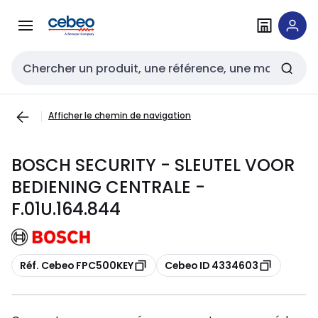
Passer à la
Passer
navigation
au
contenu
Entrée de recherche
Afficher le chemin de navigation
BOSCH SECURITY - SLEUTEL VOOR
BEDIENING CENTRALE -
F.01U.164.844
Copier
Copier
Réf. Cebeo FPC500KEY
Cebeo ID 4334603