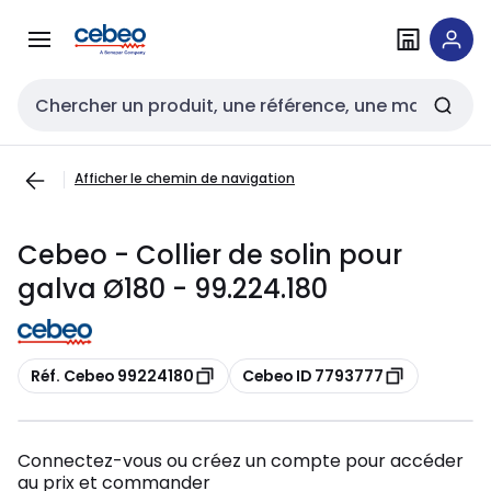
Passer à la
Passer
navigation
au
contenu
Entrée de recherche
Afficher le chemin de navigation
Cebeo - Collier de solin pour
galva Ø180 - 99.224.180
Copier
Copier
Réf. Cebeo 99224180
Cebeo ID 7793777
Connectez-vous ou créez un compte pour accéder
au prix et commander