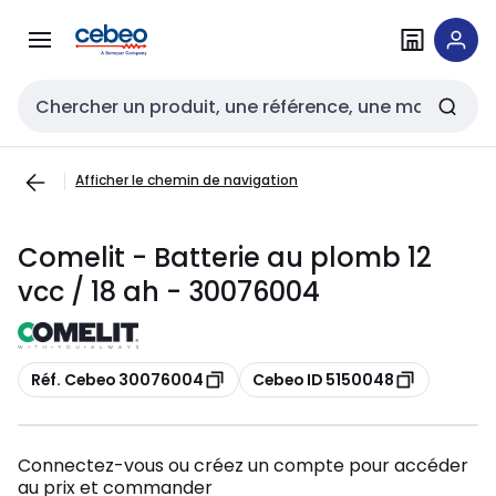
Passer à la
Passer
navigation
au
contenu
Entrée de recherche
Afficher le chemin de navigation
Comelit - Batterie au plomb 12
vcc / 18 ah - 30076004
Copier
Copier
Réf. Cebeo 30076004
Cebeo ID 5150048
Connectez-vous ou créez un compte pour accéder
au prix et commander