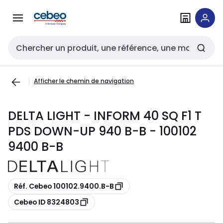
Passer à la
Passer
navigation
au
contenu
Entrée de recherche
Afficher le chemin de navigation
DELTA LIGHT - INFORM 40 SQ F1 T
PDS DOWN-UP 940 B-B - 100102
9400 B-B
Copier
Réf. Cebeo 100102.9400.B-B
Copier
Cebeo ID 8324803