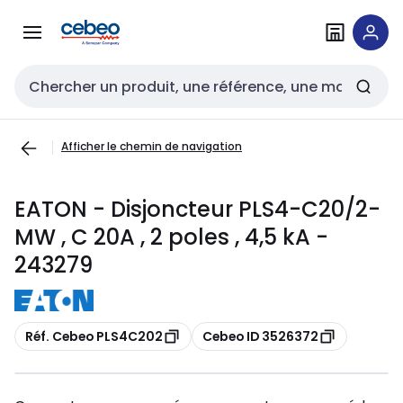
Passer à la
Passer
navigation
au
contenu
Entrée de recherche
Afficher le chemin de navigation
EATON - Disjoncteur PLS4-C20/2-
MW , C 20A , 2 poles , 4,5 kA -
243279
Copier
Copier
Réf. Cebeo PLS4C202
Cebeo ID 3526372