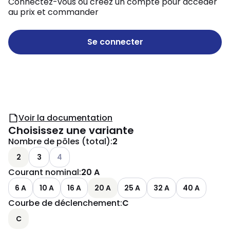
Connectez-vous ou créez un compte pour accéder
au prix et commander
Se connecter
Voir la documentation
Choisissez une variante
Nombre de pôles (total)
:
2
Autres variantes (combinaison actuelle impossible
2
3
4
Courant nominal
:
20 A
6 A
10 A
16 A
20 A
25 A
32 A
40 A
Courbe de déclenchement
:
C
C