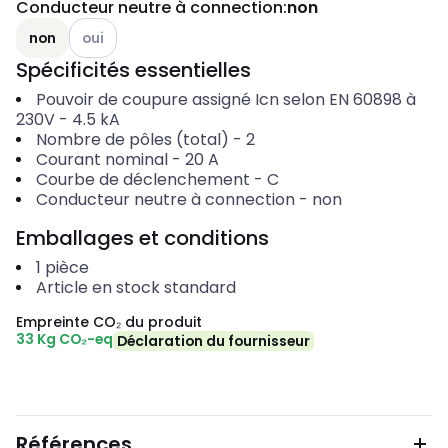
Conducteur neutre à connection
:
non
Autres variantes (combinaison actuelle impossible)
non
oui
Spécificités essentielles
Pouvoir de coupure assigné Icn selon EN 60898 à
230V
-
4.5
kA
Nombre de pôles (total)
-
2
Courant nominal
-
20
A
Courbe de déclenchement
-
C
Conducteur neutre à connection
-
non
Emballages et conditions
1
pièce
Article en stock standard
Empreinte CO₂ du produit
33 Kg CO₂-eq
Déclaration du fournisseur
Références