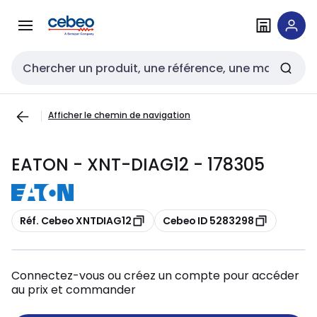
Passer à la
Passer
navigation
au
contenu
Entrée de recherche
Afficher le chemin de navigation
EATON - XNT-DIAG12 - 178305
Copier
Copier
Réf. Cebeo XNTDIAG12
Cebeo ID 5283298
Connectez-vous ou créez un compte pour accéder
au prix et commander