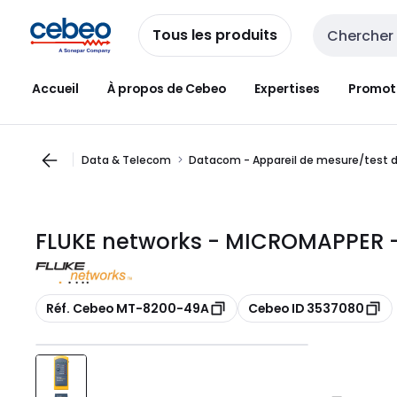
Passer à la
Passer
navigation
au
Tous les produits
Entrée de re
contenu
Accueil
À propos de Cebeo
Expertises
Promot
Data & Telecom
Datacom - Appareil de mesure/test 
FLUKE networks - MICROMAPPER -
Copier
Copier
Réf. Cebeo MT-8200-49A
Cebeo ID 3537080