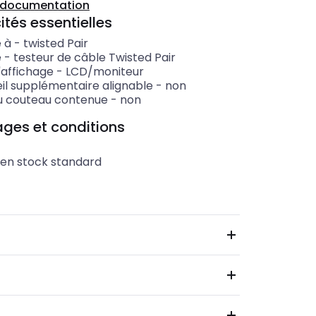
a documentation
ités essentielles
 à
-
twisted Pair
e
-
testeur de câble Twisted Pair
'affichage
-
LCD/moniteur
il supplémentaire alignable
-
non
u couteau contenue
-
non
ges et conditions
 en stock standard