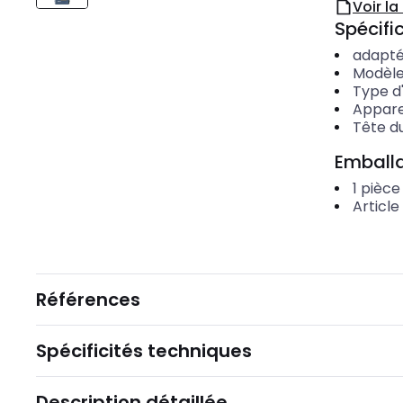
Voir l
Spécific
adapté
Modèl
Type d
Appare
Tête d
Emballa
1
pièce
Article
Références
Spécificités techniques
Description détaillée