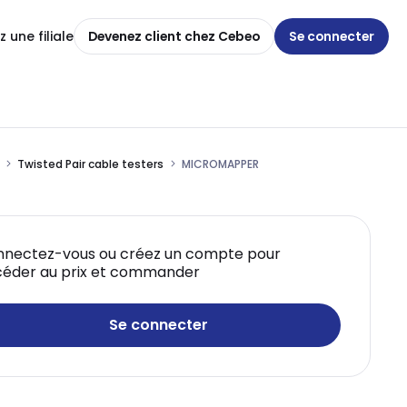
 une filiale
Devenez client chez Cebeo
Se connecter
Twisted Pair cable testers
MICROMAPPER
nectez-vous ou créez un compte pour
éder au prix et commander
Se connecter