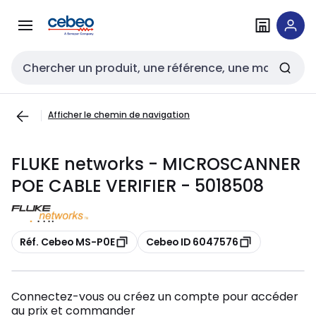
Passer à la
Passer
navigation
au
contenu
Entrée de recherche
Afficher le chemin de navigation
FLUKE networks - MICROSCANNER
POE CABLE VERIFIER - 5018508
Copier
Copier
Réf. Cebeo MS-P0E
Cebeo ID 6047576
Connectez-vous ou créez un compte pour accéder
au prix et commander