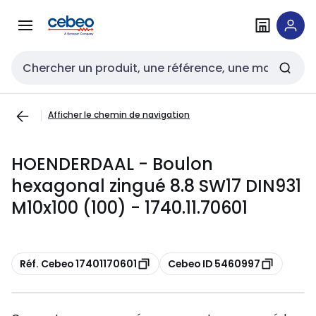
Passer à la
Passer
navigation
au
contenu
Entrée de recherche
Afficher le chemin de navigation
HOENDERDAAL - Boulon
hexagonal zingué 8.8 SW17 DIN931
M10x100 (100) - 1740.11.70601
Copier
Copier
Réf. Cebeo 17401170601
Cebeo ID 5460997