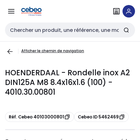
Passer à la
Passer
navigation
au
contenu
Entrée de recherche
Afficher le chemin de navigation
HOENDERDAAL - Rondelle inox A2
DIN125A M8 8.4x16x1.6 (100) -
4010.30.00801
Copier
Copier
Réf. Cebeo 40103000801
Cebeo ID 5462469