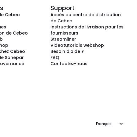
s
Support
de Cebeo
Accès au centre de distribution
s
de Cebeo
ues
Instructions de livraison pour les
ion de Cebeo
fournisseurs
ub
Streamliner
shop
Videotutorials webshop
 chez Cebeo
Besoin d'aide ?
de Sonepar
FAQ
Governance
Contactez-nous
Langage