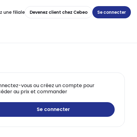
 une filiale
Devenez client chez Cebeo
Se connecter
nectez-vous ou créez un compte pour
éder au prix et commander
Se connecter