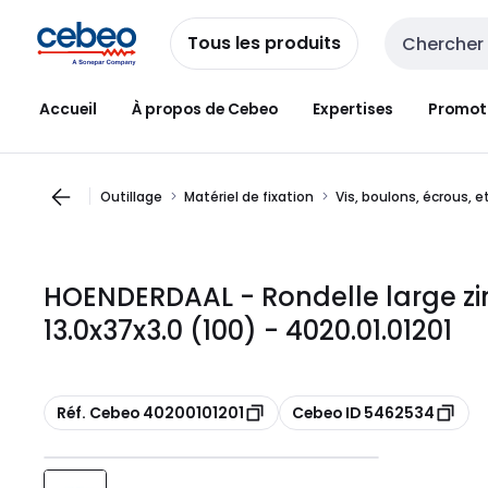
Passer à la
Passer
navigation
au
Tous les produits
Entrée de re
contenu
Accueil
À propos de Cebeo
Expertises
Promot
Outillage
Matériel de fixation
Vis, boulons, écrous, e
HOENDERDAAL - Rondelle large zi
13.0x37x3.0 (100) - 4020.01.01201
Copier
Copier
Réf. Cebeo 40200101201
Cebeo ID 5462534