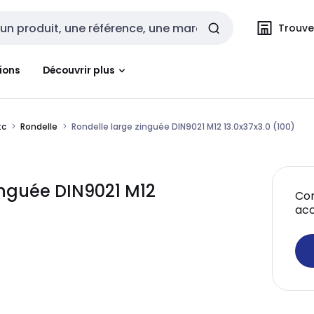
Trouvez
cherche
ions
Découvrir plus
tc
Rondelle
Rondelle large zinguée DIN9021 M12 13.0x37x3.0 (100)
nguée DIN9021 M12
Con
acc