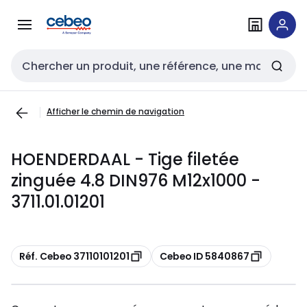
Passer à la
Passer
navigation
au
contenu
Entrée de recherche
Afficher le chemin de navigation
HOENDERDAAL - Tige filetée
zinguée 4.8 DIN976 M12x1000 -
3711.01.01201
Copier
Copier
Réf. Cebeo 37110101201
Cebeo ID 5840867