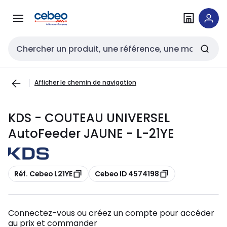
Passer à la
Passer
navigation
au
contenu
Entrée de recherche
Afficher le chemin de navigation
KDS - COUTEAU UNIVERSEL
AutoFeeder JAUNE - L-21YE
Copier
Copier
Réf. Cebeo L21YE
Cebeo ID 4574198
Connectez-vous ou créez un compte pour accéder
au prix et commander