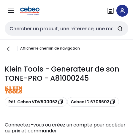
Passer à la
Passer
navigation
au
contenu
Entrée de recherche
Afficher le chemin de navigation
Klein Tools - Generateur de son
TONE-PRO - A81000245
Copier
Copier
Réf. Cebeo VDV500063
Cebeo ID 6706603
Connectez-vous ou créez un compte pour accéder
au prix et commander