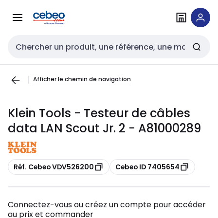
Passer à la
Passer
navigation
au
contenu
Entrée de recherche
Afficher le chemin de navigation
Klein Tools - Testeur de câbles
data LAN Scout Jr. 2 - A81000289
Copier
Copier
Réf. Cebeo VDV526200
Cebeo ID 7405654
Connectez-vous ou créez un compte pour accéder
au prix et commander