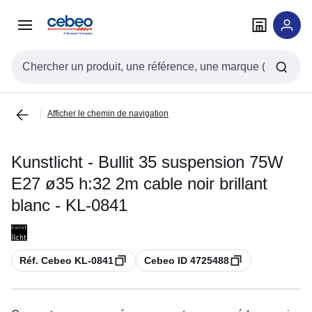
Passer à
Passer
la
au
navigation
contenu
Entrée de recherche
Afficher le chemin de navigation
Kunstlicht - Bullit 35 suspension 75W
E27 ø35 h:32 2m cable noir brillant
blanc - KL-0841
Copier
Copier
Réf. Cebeo KL-0841
Cebeo ID 4725488