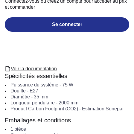
Connectez-vous ou créez un compte pour accéder au prix
et commander
Se connecter
Voir la documentation
Spécificités essentielles
Puissance du système
-
75
W
Douille
-
E27
Diamètre
-
35
mm
Longueur pendulaire
-
2000
mm
Product Carbon Footprint (CO2)
-
Estimation Sonepar
Emballages et conditions
1
pièce