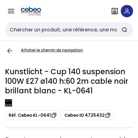
Passer à la
Passer
navigation
au
contenu
Entrée de recherche
Afficher le chemin de navigation
Kunstlicht - Cup 140 suspension
100W E27 ø140 h:60 2m cable noir
brillant blanc - KL-0641
Copier
Copier
Réf. Cebeo KL-0641
Cebeo ID 4725432