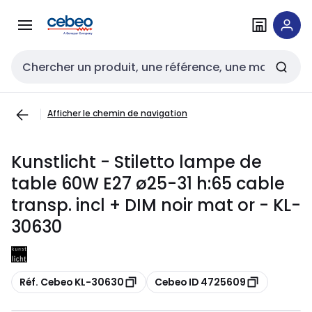
Passer à la
Passer
navigation
au
contenu
Entrée de recherche
Afficher le chemin de navigation
Kunstlicht - Stiletto lampe de
table 60W E27 ø25-31 h:65 cable
transp. incl + DIM noir mat or - KL-
30630
Copier
Copier
Réf. Cebeo KL-30630
Cebeo ID 4725609