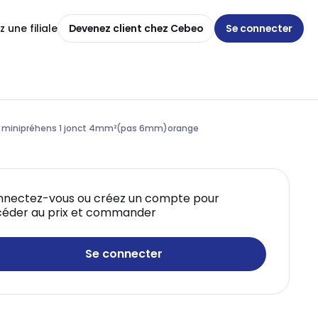
 une filiale
Devenez client chez Cebeo
Se connecter
on minipréhens 1 jonct 4mm²(pas 6mm)orange
nectez-vous ou créez un compte pour
éder au prix et commander
Se connecter