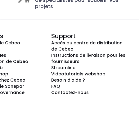
de spécialistes pour soutenir vos
projets
s
Support
de Cebeo
Accès au centre de distribution
s
de Cebeo
ues
Instructions de livraison pour les
ion de Cebeo
fournisseurs
ub
Streamliner
shop
Videotutorials webshop
 chez Cebeo
Besoin d'aide ?
de Sonepar
FAQ
Governance
Contactez-nous