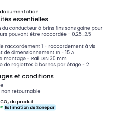
a documentation
ités essentielles
 du conducteur à brins fins sans gaine pour
urs pouvant être raccordée
-
0.25...2.5
e raccordement 1
-
raccordement à vis
t de dimensionnement In
-
15
A
de montage
-
Rail DIN 35 mm
 de reglettes à bornes par étage
-
2
ges et conditions
ce
t non retournable
 CO₂ du produit
eq
Estimation de Sonepar