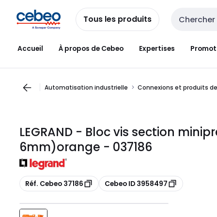
Passer à la
Passer
navigation
au
Tous les produits
Entrée de re
contenu
Accueil
À propos de Cebeo
Expertises
Promot
Automatisation industrielle
Connexions et produits de
LEGRAND - Bloc vis section minip
6mm)orange - 037186
Copier
Copier
Réf. Cebeo 37186
Cebeo ID 3958497