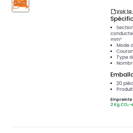
Voir l
Spécific
Section
conducte
mm²
Mode d
Couran
Type 
Nombre
Emballa
20
piè
Produi
Empreinte
2 Kg CO₂-