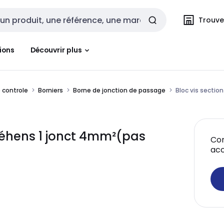
Trouvez
cherche
ions
Découvrir plus
 controle
Borniers
Borne de jonction de passage
Bloc vis secti
réhens 1 jonct 4mm²(pas
Con
acc