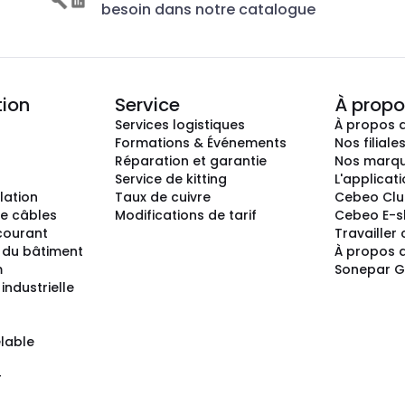
besoin dans notre catalogue
tion
Service
À propo
Services logistiques
À propos 
Formations & Événements
Nos filiale
Réparation et garantie
Nos marq
Service de kitting
L'applicat
llation
Taux de cuivre
Cebeo Cl
e câbles
Modifications de tarif
Cebeo E-
 courant
Travailler
 du bâtiment
À propos 
m
Sonepar 
industrielle
lable
r