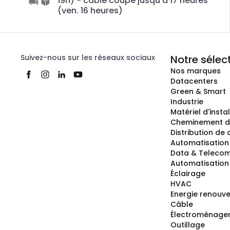
19h) - câble coupé jusqu'à 17 heures
(ven. 16 heures)
Suivez-nous sur les réseaux sociaux
Notre sélec
Nos marques
Datacenters
Green & Smart
Industrie
Matériel d'insta
Cheminement d
Distribution de
Automatisation
Data & Teleco
Automatisation 
Éclairage
HVAC
Energie renouve
Câble
Électroménage
Outillage