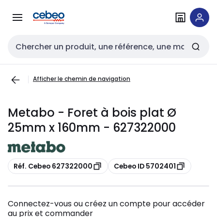
Passer à la
Passer
navigation
au
contenu
Entrée de recherche
Afficher le chemin de navigation
Metabo - Foret à bois plat Ø
25mm x 160mm - 627322000
Copier
Copier
Réf. Cebeo 627322000
Cebeo ID 5702401
Connectez-vous ou créez un compte pour accéder
au prix et commander