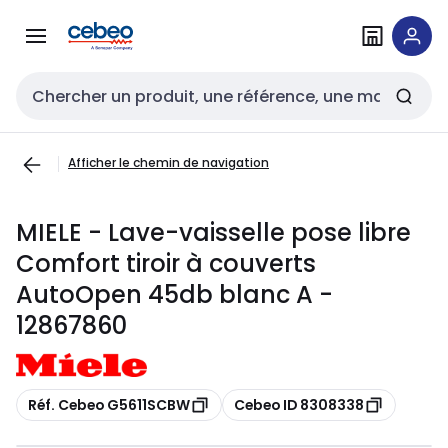
Passer à la
Passer
navigation
au
contenu
Entrée de recherche
Afficher le chemin de navigation
MIELE - Lave-vaisselle pose libre
Comfort tiroir à couverts
AutoOpen 45db blanc A -
12867860
Copier
Copier
Réf. Cebeo G5611SCBW
Cebeo ID 8308338