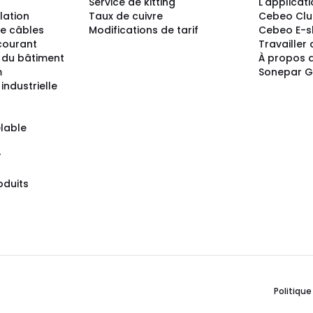
Service de kitting
L'applicat
llation
Taux de cuivre
Cebeo Cl
e câbles
Modifications de tarif
Cebeo E-
 courant
Travailler
 du bâtiment
À propos 
m
Sonepar 
industrielle
lable
r
oduits
Politique