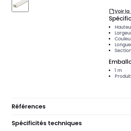
Voir l
Spécific
Hauteu
Largeu
Couleu
Longue
Section
Emballa
1
m
Produi
Références
Spécificités techniques