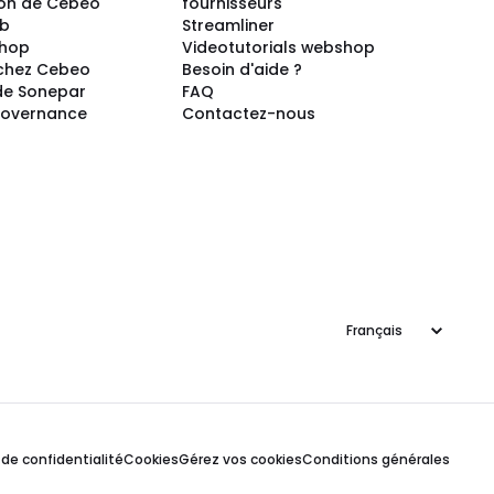
ion de Cebeo
fournisseurs
ub
Streamliner
shop
Videotutorials webshop
 chez Cebeo
Besoin d'aide ?
de Sonepar
FAQ
Governance
Contactez-nous
Langage
 de confidentialité
Cookies
Gérez vos cookies
Conditions générales