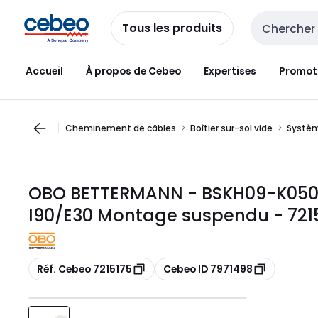
Passer à la
Passer
navigation
au
Tous les produits
Entrée de re
contenu
Accueil
À propos de Cebeo
Expertises
Promot
Cheminement de câbles
Boîtier sur-sol vide
Systèm
OBO BETTERMANN - BSKH09-K050
I90/E30 Montage suspendu - 721
Copier
Copier
Réf. Cebeo 7215175
Cebeo ID 7971498