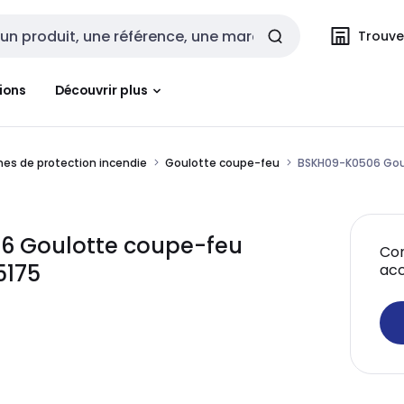
Trouvez
cherche
ions
Découvrir plus
es de protection incendie
Goulotte coupe-feu
BSKH09-K0506 Gou
6 Goulotte coupe-feu
Con
5175
acc