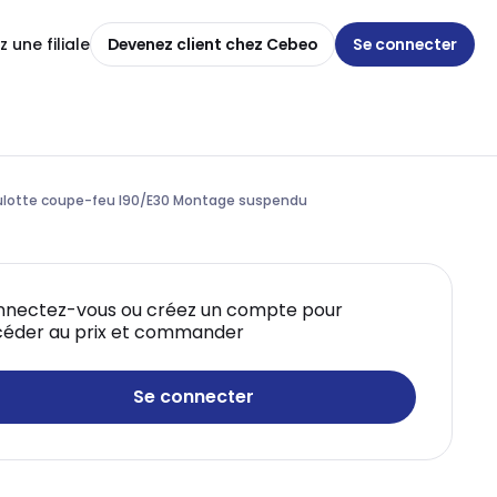
 une filiale
Devenez client chez Cebeo
Se connecter
lotte coupe-feu I90/E30 Montage suspendu
nectez-vous ou créez un compte pour
éder au prix et commander
Se connecter