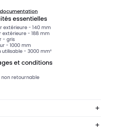
a documentation
ités essentielles
r extérieure
-
140
mm
r extérieure
-
188
mm
r
-
gris
ur
-
1000
mm
 utilisable
-
3000
mm²
ges et conditions
t non retournable