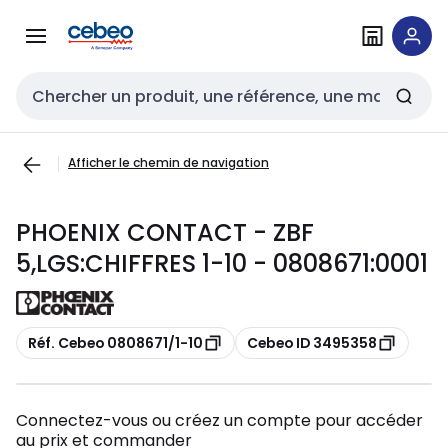
Passer à la
Passer
navigation
au
contenu
Entrée de recherche
Afficher le chemin de navigation
PHOENIX CONTACT - ZBF
5,LGS:CHIFFRES 1-10 - 0808671:0001
Copier
Copier
Réf. Cebeo 0808671/1-10
Cebeo ID 3495358
Connectez-vous ou créez un compte pour accéder
au prix et commander