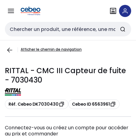
Passer à la
Passer
navigation
au
contenu
Entrée de recherche
Afficher le chemin de navigation
RITTAL - CMC III Capteur de fuite
- 7030430
Copier
Copier
Réf. Cebeo DK7030430
Cebeo ID 6563961
Connectez-vous ou créez un compte pour accéder
au prix et commander