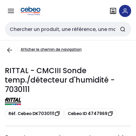
Passer à la
Passer
navigation
au
contenu
Entrée de recherche
Afficher le chemin de navigation
RITTAL - CMCIII Sonde
temp./détecteur d'humidité -
7030111
Copier
Copier
Réf. Cebeo DK7030111
Cebeo ID 4747969