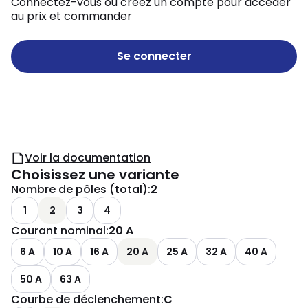
Connectez-vous ou créez un compte pour accéder
au prix et commander
Se connecter
Voir la documentation
Choisissez une variante
Nombre de pôles (total)
:
2
1
2
3
4
Courant nominal
:
20 A
6 A
10 A
16 A
20 A
25 A
32 A
40 A
50 A
63 A
Courbe de déclenchement
:
C