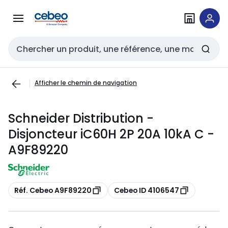
Passer à la
Passer
navigation
au
contenu
Entrée de recherche
Afficher le chemin de navigation
Schneider Distribution -
Disjoncteur iC60H 2P 20A 10kA C -
A9F89220
Copier
Copier
Réf. Cebeo A9F89220
Cebeo ID 4106547