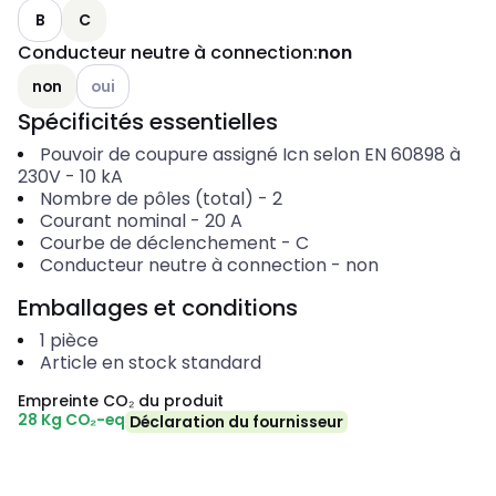
B
C
Conducteur neutre à connection
:
non
Autres variantes (combinaison actuelle impossible)
non
oui
Spécificités essentielles
Pouvoir de coupure assigné Icn selon EN 60898 à
230V
-
10
kA
Nombre de pôles (total)
-
2
Courant nominal
-
20
A
Courbe de déclenchement
-
C
Conducteur neutre à connection
-
non
Emballages et conditions
1
pièce
Article en stock standard
Empreinte CO₂ du produit
28 Kg CO₂-eq
Déclaration du fournisseur