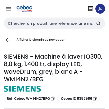
Passer à la
Passer
navigation
au
contenu
Entrée de recherche
Afficher le chemin de navigation
SIEMENS - Machine à laver IQ300,
8,0 kg, 1.400 tr, display LED,
waveDrum, grey, blanc A -
WM14N27BFG
Copier
Copier
Réf. Cebeo WM14N27BFG
Cebeo ID 8352586