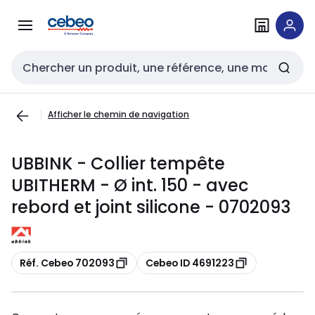
Passer à la
Passer
navigation
au
contenu
Entrée de recherche
Afficher le chemin de navigation
UBBINK - Collier tempête
UBITHERM - Ø int. 150 - avec
rebord et joint silicone - 0702093
Copier
Copier
Réf. Cebeo 702093
Cebeo ID 4691223