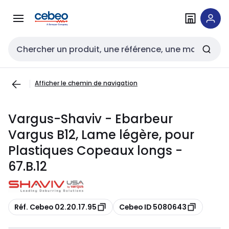
Passer à la
Passer
navigation
au
contenu
Entrée de recherche
Afficher le chemin de navigation
Vargus-Shaviv - Ebarbeur
Vargus B12, Lame légère, pour
Plastiques Copeaux longs -
67.B.12
Copier
Copier
Réf. Cebeo 02.20.17.95
Cebeo ID 5080643