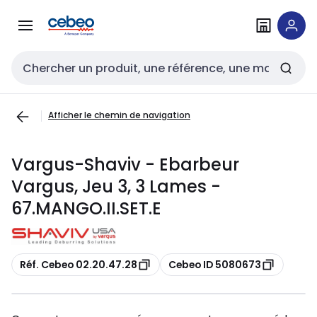
Passer à la
Passer
navigation
au
contenu
Entrée de recherche
Afficher le chemin de navigation
Vargus-Shaviv - Ebarbeur
Vargus, Jeu 3, 3 Lames -
67.MANGO.II.SET.E
Copier
Copier
Réf. Cebeo 02.20.47.28
Cebeo ID 5080673