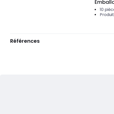
Emballa
10
pièc
Produi
Références