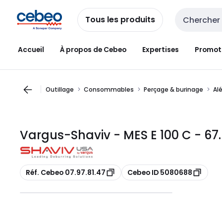
Passer à la
Passer
navigation
au
Tous les produits
Entrée de re
contenu
Accueil
À propos de Cebeo
Expertises
Promot
Outillage
Consommables
Perçage & burinage
Al
Vargus-Shaviv - MES E 100 C - 67.
Copier
Copier
Réf. Cebeo 07.97.81.47
Cebeo ID 5080688