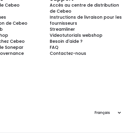
de Cebeo
Accès au centre de distribution
s
de Cebeo
ues
Instructions de livraison pour les
ion de Cebeo
fournisseurs
ub
Streamliner
shop
Videotutorials webshop
 chez Cebeo
Besoin d'aide ?
de Sonepar
FAQ
Governance
Contactez-nous
Langage