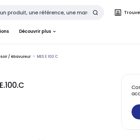
Trouvez
cherche
ions
Découvrir plus
ésoir / ébavureur
MES E 100 C
E.100.C
Con
acc