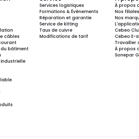
Services logistiques
À propos 
Formations & Événements
Nos filiale
Réparation et garantie
Nos marq
Service de kitting
L'applicat
llation
Taux de cuivre
Cebeo Cl
e câbles
Modifications de tarif
Cebeo E-
 courant
Travailler
 du bâtiment
À propos 
m
Sonepar 
industrielle
lable
r
oduits