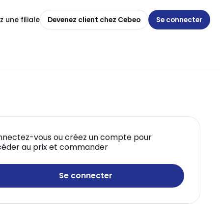
 une filiale
Devenez client chez Cebeo
Se connecter
nectez-vous ou créez un compte pour
éder au prix et commander
Se connecter