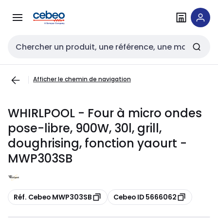
Passer à la
Passer
navigation
au
contenu
Entrée de recherche
Afficher le chemin de navigation
WHIRLPOOL - Four à micro ondes
pose-libre, 900W, 30l, grill,
doughrising, fonction yaourt -
MWP303SB
Copier
Copier
Réf. Cebeo MWP303SB
Cebeo ID 5666062