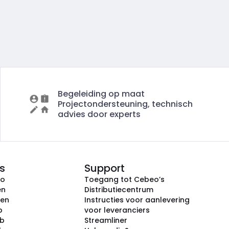
Begeleiding op maat
Projectondersteuning, technisch
advies door experts
s
Support
eo
Toegang tot Cebeo’s
en
Distributiecentrum
ken
Instructies voor aanlevering
p
voor leveranciers
ub
Streamliner