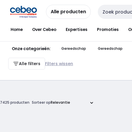
Overslaan
Overslaan
naar
naar
Alle producten
Zoekveld invoer
navigatie
inhoud
Home
Over Cebeo
Expertises
Promoties
O
Onze categorieën:
Gereedschap
Gereedschap
Alle filters
Filters wissen
7425 producten
Sorteer op