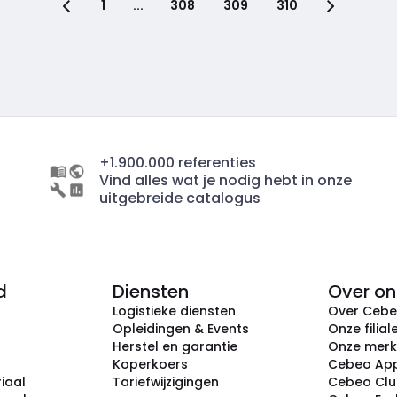
1
...
308
309
310
+1.900.000 referenties
Vind alles wat je nodig hebt in onze
uitgebreide catalogus
d
Diensten
Over on
Logistieke diensten
Over Ceb
Opleidingen & Events
Onze filial
Herstel en garantie
Onze mer
Koperkoers
Cebeo Ap
iaal
Tariefwijzigingen
Cebeo Cl